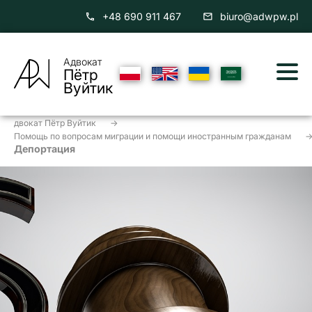
+48 690 911 467
biuro@adwpw.pl
Адвокат
Пётр
Вуйтик
двокат Пётр Вуйтик
->
Помощь по вопросам
миграции и помощи иностранным гражданам
-
Депортация