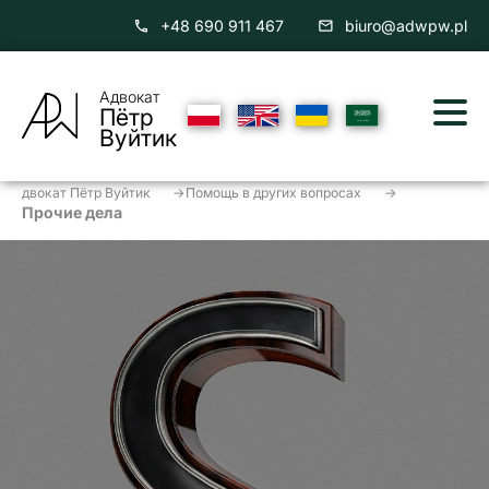
+48 690 911 467
biuro@adwpw.pl
Адвокат
Пётр
Вуйтик
двокат Пётр Вуйтик
->
Помощь
в других вопросах
->
Прочие дела